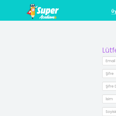
Üy
Lütf